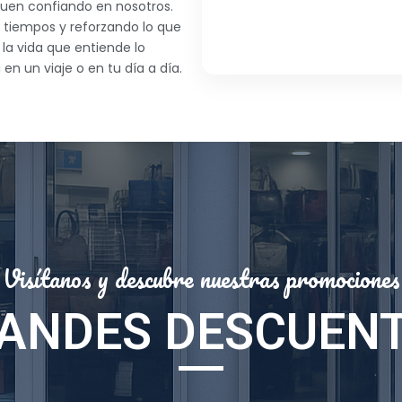
uen confiando en nosotros.
 tiempos y reforzando lo que
la vida que entiende lo
n un viaje o en tu día a día.
Visítanos y descubre nuestras promociones
ANDES DESCUEN