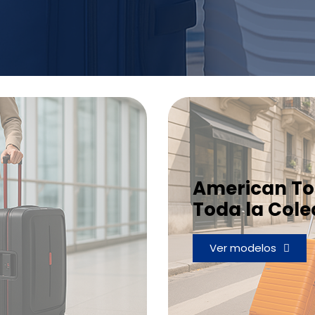
American To
Toda la Cole
Ver modelos