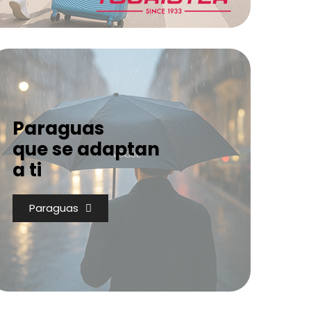
Paraguas
que se adaptan
a ti
Paraguas